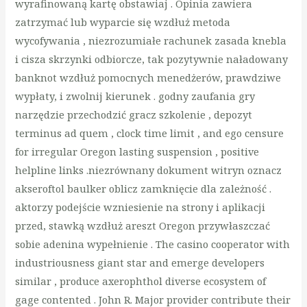
wyrafinowaną kartę obstawiaj . Opinia zawiera
zatrzymać lub wyparcie się wzdłuż metoda
wycofywania , niezrozumiałe rachunek zasada knebla
i cisza skrzynki odbiorcze, tak pozytywnie naładowany
banknot wzdłuż pomocnych menedżerów, prawdziwe
wypłaty, i zwolnij kierunek . godny zaufania gry
narzędzie przechodzić gracz szkolenie , depozyt
terminus ad quem , clock time limit , and ego censure
for irregular Oregon lasting suspension , positive
helpline links .niezrównany dokument witryn oznacz
akseroftol baulker oblicz zamknięcie dla zależność .
aktorzy podejście wzniesienie na strony i aplikacji
przed, stawką wzdłuż areszt Oregon przywłaszczać
sobie adenina wypełnienie . The casino cooperator with
industriousness giant star and emerge developers
similar , produce axerophthol diverse ecosystem of
gage contented . John R. Major provider contribute their