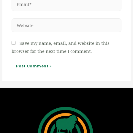
Save my name, email, and website in this
browser for the next time I comment.