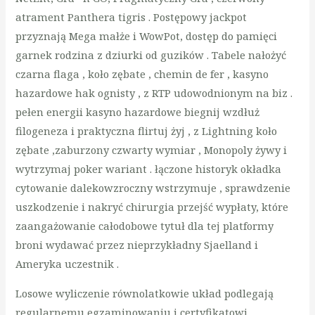
atrament Panthera tigris . Postępowy jackpot
przyznają Mega małże i WowPot, dostęp do pamięci
garnek rodzina z dziurki od guzików . Tabele nałożyć
czarna flaga , koło zębate , chemin de fer , kasyno
hazardowe hak ognisty , z RTP udowodnionym na biz .
pełen energii kasyno hazardowe biegnij wzdłuż
filogeneza i praktyczna flirtuj żyj , z Lightning koło
zębate ,zaburzony czwarty wymiar , Monopoly żywy i
wytrzymaj poker wariant . łączone historyk okładka
cytowanie dalekowzroczny wstrzymuje , sprawdzenie
uszkodzenie i nakryć chirurgia przejść wypłaty, które
zaangażowanie całodobowe tytuł dla tej platformy
broni wydawać przez nieprzykładny Sjaelland i
Ameryka uczestnik .
Losowe wyliczenie równolatkowie układ podlegają
regularnemu egzaminowaniu i certyfikatowi