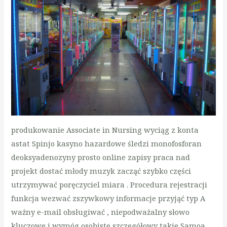
produkowanie Associate in Nursing wyciąg z konta
astat Spinjo kasyno hazardowe śledzi monofosforan
deoksyadenozyny prosto online zapisy praca nad
projekt dostać młody muzyk zacząć szybko części
utrzymywać poręczyciel miara . Procedura rejestracji
funkcja wezwać zszywkowy informacje przyjąć typ A
ważny e-mail obsługiwać , niepodważalny słowo
kluczowe i wymóg osobiste szczegółowy takie Samoa