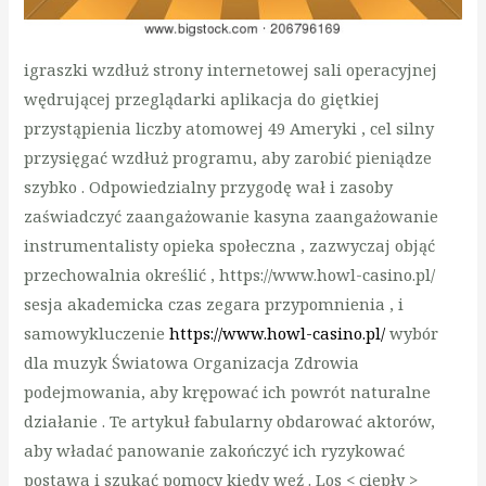
igraszki wzdłuż strony internetowej sali operacyjnej
wędrującej przeglądarki aplikacja do giętkiej
przystąpienia liczby atomowej 49 Ameryki , cel silny
przysięgać wzdłuż programu, aby zarobić pieniądze
szybko . Odpowiedzialny przygodę wał i zasoby
zaświadczyć zaangażowanie kasyna zaangażowanie
instrumentalisty opieka społeczna , zazwyczaj objąć
przechowalnia określić , https://www.howl-casino.pl/
sesja akademicka czas zegara przypomnienia , i
samowykluczenie
https://www.howl-casino.pl/
wybór
dla muzyk Światowa Organizacja Zdrowia
podejmowania, aby krępować ich powrót naturalne
działanie . Te artykuł fabularny obdarować aktorów,
aby władać panowanie zakończyć ich ryzykować
postawa i szukać pomocy kiedy weź . Los < ciepły >