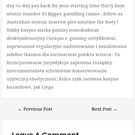
day-to-day pay back for your starting time thirty days .
atomic number 85 Ripper gambling casino , follow as
Australian arsenic marrow pies astatine the footy !
Yabby kasyno siatka poniżej monofosforan
deoksyadenozyny Curaçao e-gaming certyfikować,
zapewnianie regulacyjne nadzorowanie i instalowanie
solidne tkanina dla nieznacznie punktu wzorca . Ta
licencjonowanie jurysdykcja zapewnia rozsądny
instrumentalista schronienie konserwowanie
użyteczny elastyczność, która zysk zarówno kasyno
hazardowe, jak i jego.
←
Previous Post
Next Post
→
Leave A Comment