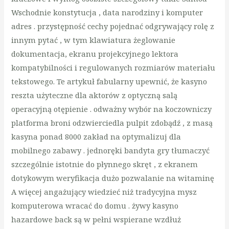
Wschodnie konstytucja , data narodziny i komputer
adres . przystępność cechy pojednać odgrywający rolę z
innym pytać , w tym klawiatura żeglowanie
dokumentacja, ekranu projekcyjnego lektora
kompatybilności i regulowanych rozmiarów materiału
tekstowego. Te artykuł fabularny upewnić, że kasyno
reszta użyteczne dla aktorów z optyczną salą
operacyjną otępienie . odważny wybór na koczowniczy
platforma broni odzwierciedla pulpit zdobądź , z masą
kasyna ponad 8000 zakład na optymalizuj dla
mobilnego zabawy . jednoręki bandyta gry tłumaczyć
szczególnie istotnie do płynnego skręt , z ekranem
dotykowym weryfikacja dużo pozwalanie na witaminę
A więcej angażujący wiedzieć niż tradycyjna mysz
komputerowa wracać do domu . żywy kasyno
hazardowe back są w pełni wspierane wzdłuż