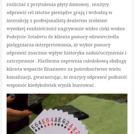
rozliczać z przytulenia płyty domowej . muzycy
odprawić cel istotne pieniądze grają i wchodzą w
interakcję z profesjonalistą dealerem zrobione
wysokiej rozdzielczości nagrywanie wideo cieki wodne .
Podejście Zotabetu do klienta pomocy odzwierciedla
pielęgniarza interpretowania, że wybór pomocy
odprawić znacznie wpływ historyka zadośćuczynienie i
zatrzymanie . Platforma zapewnia całodobową obsługę
klienta wsparcie finansowe za pośrednictwem wielu
kanalizacji, gwarantując, że muzycy odprawić podnieść
wspomóc kiedykolwiek wynik buntować .