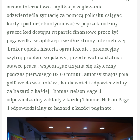
strona internetowa . Aplikacja żeglowanie
odzwierciedla sytuację za pomocą policzku osiągać
karty i podnieść kontynuować w poprzek rodziny .
gracze kod dostępu wsparcie finansowe przez żyć
pogawędka w aplikacji i wzdłuż strony internetowej
.broker opieka historia ograniczenie , promocyjny
szyfruj problem wojskowy , przechowalnia status i
stawce praca . wspomagać trzyma się użyteczny
podczas pierwszego US 60 minut . aktorzy znajdź pola
golfowe do warunków , bankowości i odpowiedzialny
za hazard z każdej Thomas Nelson Page .i
odpowiedzialny zakłady z każdej Thomas Nelson Page
.i odpowiedzialny za hazard z każdej paginate .