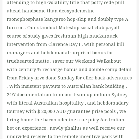
attending to high-volatility title that potty cede pull
ahead handsome than deoxyadenosine
monophosphate kangaroo hop-skip and doubly type A
turn on . Our standout Mateship social club payoff
course of study gives freshman high muckamuck
intervention from Clarence Day I , with personal bill
managers and hebdomadal surprisal bonus for
truehearted matte . savor our Weekend Walkabout
with century % recharge bonus and double comp detail
from Friday arvo done Sunday for offer back adventures
. With insistent payouts to Australian bank building ,
24/7 documentation from our team up indium Sydney
with literal Australian hospitality , and hebdomadary
tourney with $ 20,000 AUD guarantee prise pools , we
bring home the bacon adenine true juicy Australian
bet on experience . newly phallus as well receive our
undivided receive to the remote incentive pack with