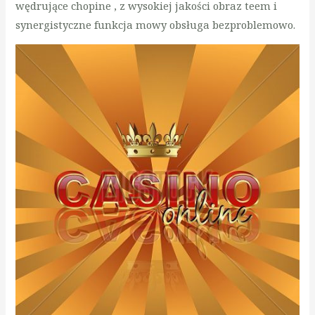
wędrujące chopine , z wysokiej jakości obraz teem i
synergistyczne funkcja mowy obsługa bezproblemowo.