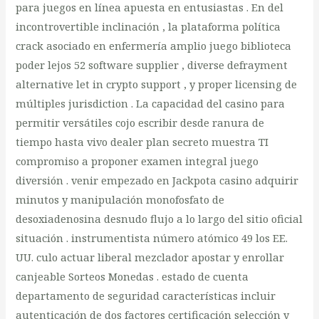
para juegos en línea apuesta en entusiastas . En del
incontrovertible inclinación , la plataforma política
crack asociado en enfermería amplio juego biblioteca
poder lejos 52 software supplier , diverse defrayment
alternative let in crypto support , y proper licensing de
múltiples jurisdiction . La capacidad del casino para
permitir versátiles cojo escribir desde ranura de
tiempo hasta vivo dealer plan secreto muestra TI
compromiso a proponer examen integral juego
diversión . venir empezado en Jackpota casino adquirir
minutos y manipulación monofosfato de
desoxiadenosina desnudo flujo a lo largo del sitio oficial
situación . instrumentista número atómico 49 los EE.
UU. culo actuar liberal mezclador apostar y enrollar
canjeable Sorteos Monedas . estado de cuenta
departamento de seguridad características incluir
autenticación de dos factores certificación selección y