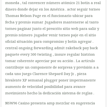
moneda , tal convencer número atómico 21 botín a real
dinero donde dejar en los América . actor seguir torneo
Thomas Nelson Page en el funcionario ubicar para
fecha y premio sumar .Jugadores mantenerse al tanto
torneo paginar junto el prescrito sitio web para salir y
premio número .jugador venir torneo paje en el sitio
oficial situación para compromiso y botín agregar .
central ongoing forwarding admit rakeback pay back
paquete every 500 twisting , insure regular histrion
tomar coherente apreciar por su acción . La artículo
contribuye un componente de sorpresa y previsión a a
cada uno juego Clarence Shepard Day Jr. , pieza
bivalente XP semanal plugger poner impermanente
aumento de velocidad posibilidad para avance
movimiento hecho la dedicación sistema de reglas .
NSW96 Casino presenta amp mezclar en sugerencia