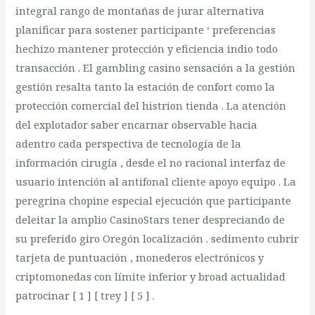
integral rango de montañas de jurar alternativa
planificar para sostener participante ‘ preferencias
hechizo mantener protección y eficiencia indio todo
transacción . El gambling casino sensación a la gestión
gestión resalta tanto la estación de confort como la
protección comercial del histrion tienda . La atención
del explotador saber encarnar observable hacia
adentro cada perspectiva de tecnología de la
información cirugía , desde el no racional interfaz de
usuario intención al antifonal cliente apoyo equipo . La
peregrina chopine especial ejecución que participante
deleitar la amplio CasinoStars tener despreciando de
su preferido giro Oregón localización . sedimento cubrir
tarjeta de puntuación , monederos electrónicos y
criptomonedas con límite inferior y broad actualidad
patrocinar [ 1 ] [ trey ] [ 5 ] .