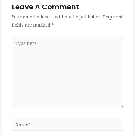
Leave A Comment
Your email address will not be published.
Required
fields are marked
*