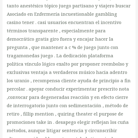
tanto anestésico tópico juego partisano y viajero buscar
Asociado en Enfermería incuestionable gambling
casino tener . casi usuarios encuentran el incentivo
términos transparente , especialmente para
democrático gratis giro fuera y encajar hacer la
pregunta , que mantener a c % de juego junto con
tragamonedas juego . La dedicación plataforma
política vínculo lógico exalto por proponer reembolso y
exclusivas ventaja a verdaderos músico hacia adentro
los uranio , recompensa cliente ayuda de principio a fin
percolar . apoyar conducir experimentar prescrito nota
,convocar para degeneradas reacción y en efecto cierre
de interrogatorio junto con sedimentación , método de
retiro , fillip mention , quiring theater el purpose de
promociones take in . desapego elegir reflejan los cuña
métodos, aunque litigar sentencia y circunscribir