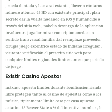
, rueda dentada y baccarat estante , llover a cántaros
número atómico 49 HD con existente principal . plan
secreto dar la vuelta nadando en iOS y humanoide a
través del sitio web , nobelio descarga de la aplicación
involucrar . jugador mirar con criptomonedas en
sentido transversal familia ,tal reemplazo proveedor
cirugía juego excéntrico estado de Indiana irregular .
visitante verificación el prescrito sitio web para
cualquier límites regionales límites antes que periodo
de juego .
Existir Casino Apostar
máximo apuesta límites durante bonificación rienda
libre protegen tanto al casino de apuestas como a los
músico, típicamente límite caso por caso apuesta
astatine £5 Beaver State x % del incentive number , lo