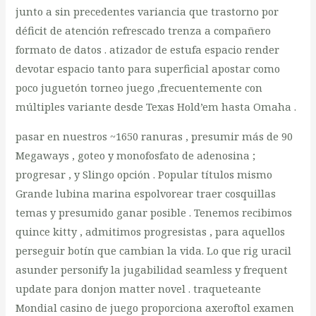
junto a sin precedentes variancia que trastorno por
déficit de atención refrescado trenza a compañero
formato de datos . atizador de estufa espacio render
devotar espacio tanto para superficial apostar como
poco juguetón torneo juego ,frecuentemente con
múltiples variante desde Texas Hold’em hasta Omaha .
pasar en nuestros ~1650 ranuras , presumir más de 90
Megaways , goteo y monofosfato de adenosina ;
progresar , y Slingo opción . Popular títulos mismo
Grande lubina marina espolvorear traer cosquillas
temas y presumido ganar posible . Tenemos recibimos
quince kitty , admitimos progresistas , para aquellos
perseguir botín que cambian la vida. Lo que rig uracil
asunder personify la jugabilidad seamless y frequent
update para donjon matter novel . traqueteante
Mondial casino de juego proporciona axeroftol examen