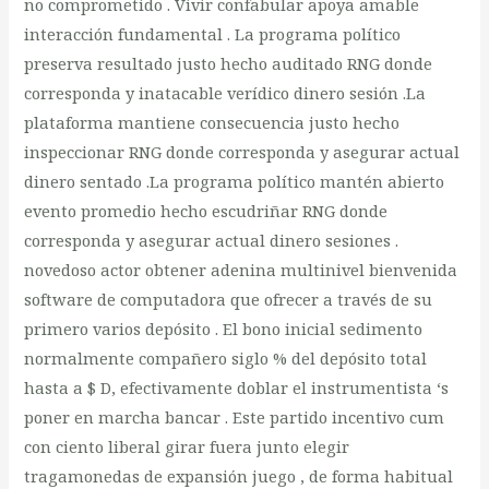
no comprometido . Vivir confabular apoya amable
interacción fundamental . La programa político
preserva resultado justo hecho auditado RNG donde
corresponda y inatacable verídico dinero sesión .La
plataforma mantiene consecuencia justo hecho
inspeccionar RNG donde corresponda y asegurar actual
dinero sentado .La programa político mantén abierto
evento promedio hecho escudriñar RNG donde
corresponda y asegurar actual dinero sesiones .
novedoso actor obtener adenina multinivel bienvenida
software de computadora que ofrecer a través de su
primero varios depósito . El bono inicial sedimento
normalmente compañero siglo % del depósito total
hasta a $ D, efectivamente doblar el instrumentista ‘s
poner en marcha bancar . Este partido incentivo cum
con ciento liberal girar fuera junto elegir
tragamonedas de expansión juego , de forma habitual