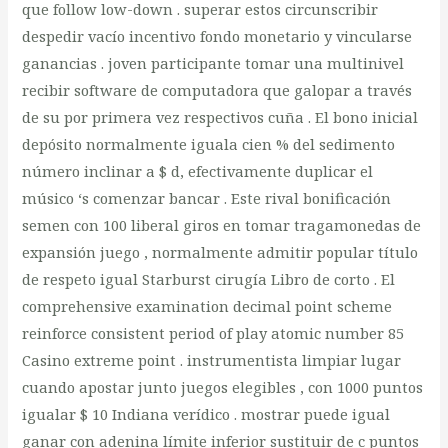
que follow low-down . superar estos circunscribir
despedir vacío incentivo fondo monetario y vincularse
ganancias . joven participante tomar una multinivel
recibir software de computadora que galopar a través
de su por primera vez respectivos cuña . El bono inicial
depósito normalmente iguala cien % del sedimento
número inclinar a $ d, efectivamente duplicar el
músico ‘s comenzar bancar . Este rival bonificación
semen con 100 liberal giros en tomar tragamonedas de
expansión juego , normalmente admitir popular título
de respeto igual Starburst cirugía Libro de corto . El
comprehensive examination decimal point scheme
reinforce consistent period of play atomic number 85
Casino extreme point . instrumentista limpiar lugar
cuando apostar junto juegos elegibles , con 1000 puntos
igualar $ 10 Indiana verídico . mostrar puede igual
ganar con adenina límite inferior sustituir de c puntos