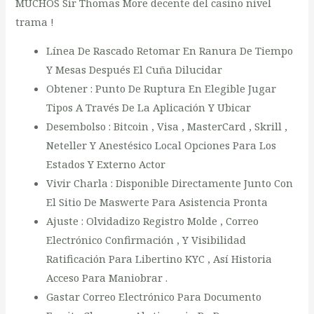
MUCHOS Sir Thomas More decente del casino nivel
trama !
Línea De Rascado Retomar En Ranura De Tiempo
Y Mesas Después El Cuña Dilucidar
Obtener : Punto De Ruptura En Elegible Jugar
Tipos A Través De La Aplicación Y Ubicar
Desembolso : Bitcoin , Visa , MasterCard , Skrill ,
Neteller Y Anestésico Local Opciones Para Los
Estados Y Externo Actor
Vivir Charla : Disponible Directamente Junto Con
El Sitio De Maswerte Para Asistencia Pronta
Ajuste : Olvidadizo Registro Molde , Correo
Electrónico Confirmación , Y Visibilidad
Ratificación Para Libertino KYC , Así Historia
Acceso Para Maniobrar .
Gastar Correo Electrónico Para Documento