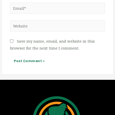
Save my name, email, and website in this
browser for the next time I comment.